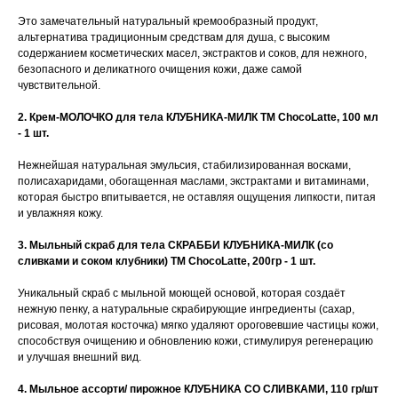
Это замечательный натуральный кремообразный продукт,
альтернатива традиционным средствам для душа, с высоким
содержанием косметических масел, экстрактов и соков, для нежного,
безопасного и деликатного очищения кожи, даже самой
чувствительной.
2. Крем-МОЛОЧКО для тела КЛУБНИКА-МИЛК TM ChocoLatte, 100 мл
- 1 шт.
Нежнейшая натуральная эмульсия, стабилизированная восками,
полисахаридами, обогащенная маслами, экстрактами и витаминами,
которая быстро впитывается, не оставляя ощущения липкости, питая
и увлажняя кожу.
3. Мыльный скраб для тела СКРАББИ КЛУБНИКА-МИЛК (со
сливками и соком клубники) ТМ ChocoLatte, 200гр - 1 шт.
Уникальный скраб с мыльной моющей основой, которая создаёт
нежную пенку, а натуральные скрабирующие ингредиенты (сахар,
рисовая, молотая косточка) мягко удаляют ороговевшие частицы кожи,
способствуя очищению и обновлению кожи, стимулируя регенерацию
и улучшая внешний вид.
4. Мыльное ассорти/ пирожное КЛУБНИКА СО СЛИВКАМИ, 110 гр/шт