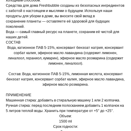
холодным способом.
Средства для дома Freshbubble созданы из безопасных ингредиентов
с заботой о настоящем и мыслями о будущем. Используя наши
продукты для уборки в доме, вы вносите свой вклад в
сохранение планеты — оставляете её здоровой для будущих
поколений.
Вода — самый главный ресурс на планете, сохраним её чистой для
наших детей.
СОСТАВ
Вода, катионное ПАВ 5-15%, консервант бензоат натрия, консервант
сорбат калия, эфирное масло лавандина (содержит лимонен,
линалоол, гераниол, кумарин), эфирное масло розмарина (содержит
лимонен, линалоол).
Состав: Вода, катионное ПАВ 5-15%, лимонная кислота, консервант
бензоат натрия, консервант сорбат калия, эфирное масло лавандина,
эфирное масло розмарина.
ПРИМЕНЕНИЕ
Машинная стирка: добавить в стиральную машину 1 или 2 колпачка.
Ручная стирка: перед последним полосканием добавить 1 колпачок на
5 литров теплой воды. Хранить при температуре от +5° до +25°.
Объем:
1500 ml
Срок годности: