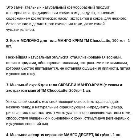
Это замечательный натуральный кремообразный продукт,
альтернатива традиционным средствам для душа, с высоким
содержанием косметических масел, экстрактов и соков, для нежного,
безопасного и деликатного очищения кожи, даже самой
чувствительной.
2. Крем-МОЛОЧКО для тела МАНГО-КРИМ TM ChocoLatte, 100 мл - 1
шт
.
Нежнейшая натуральная эмульсия, стабилизированная восками,
полисахаридами, обогащенная маслами, экстрактами и витаминами,
которая быстро впитывается, не оставляя ощущения липкости, питая
и увлажняя кожу.
3. Мыльный скраб для тела СКРАББИ МАНГО-КРИМ (с соком и
экстрактом манго) ТМ ChocoLatte, 200гр - 1 шт.
Уникальный скраб с мыльной моющей основой, которая создаёт
нежную пенку, а натуральные скрабирующие ингредиенты (сахар,
рисовая, молотая косточка) мягко удаляют ороговевшие частицы кожи,
способствуя очищению и обновлению кожи, стимулируя регенерацию
и улучшая внешний вид.
4. Мыльное ассорти/ пирожное МАНГО ДЕСЕРТ, 80 гр/шт - 1 шт.