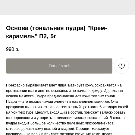
Основа (тональная пудра) "Крем-
карамель" П2, 5г
990
р.
Out of stock
Прекрасно выравнивает цвет лица, матирует кожу, сохраняется на
протяжении всего дня, не осыпаясь и не пачкая одежду. Идеальная
основа макияжа. Пудра предназначена для кожи теплых тонов.
Пудра — это незаменимый элемент в ежедневном макияже. Она
прекрасно выравнивает ваш естественный цвет кожи благодаря своей
мягкой текстуре. Цеолит, входящий в состав, поможет замаскировать
все неровности и ускорить заживление мелких воспалений. В состав
пудры входит большое количество полезных микроэлементов,
которые делают кожу нежной и гладкой. Серицит маскирует
расширенные поры и придает матовое свечение коже, делая