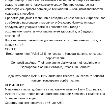
Кондиционер полностью вымывается из белья, попадая в сточные
воды, не загрязняет окружающую среду. При производстве мы
используем энергосберегающие технологии — гель изготавливается
холодным способом.
Средства для дома Freshbubble созданы из безопасных ингредиентов
с заботой о настоящем и мыслями о будущем. Используя наши
продукты для уборки в доме, вы вносите свой вклад в
сохранение планеты — оставляете её здоровой для будущих
поколений.
Вода — самый главный ресурс на планете, сохраним её чистой для
наших детей.
СОСТАВ
Вода, катионное ПАВ 5-15%, консервант бензоат натрия, консервант
сорбат калия.
Composition: Aqua, Triethanolamine dialkylester methosulphate in
isopropanol, Sodium Benzoate, Potassium Sorbate*
Вода, катионное ПАВ 5-15%, лимонная кислота, консервант бензоат
натрия, консервант сорбат калия.
ПРИМЕНЕНИЕ
Машинная стирка: добавить в стиральную машину 1 или 2 колпачка.
Ручная стирка: перед последним полосканием добавить 1 колпачок на
5 литров теплой воды.
Хранить при температуре от +5° до +25°.