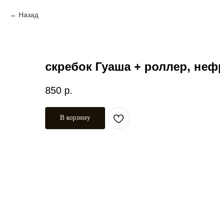
Назад
скребок Гуаша + роллер, неф
850
р.
В корзину