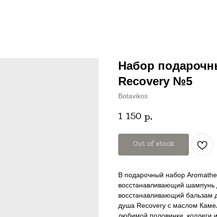
Набор подарочны
Recovery №5
Botavikos
1 150
р.
Out of stock
В подарочный набор Aromathe
восстанавливающий шампунь д
восстанавливающий бальзам д
душа Recovery с маслом Каме
любимой половинки, коллеги и