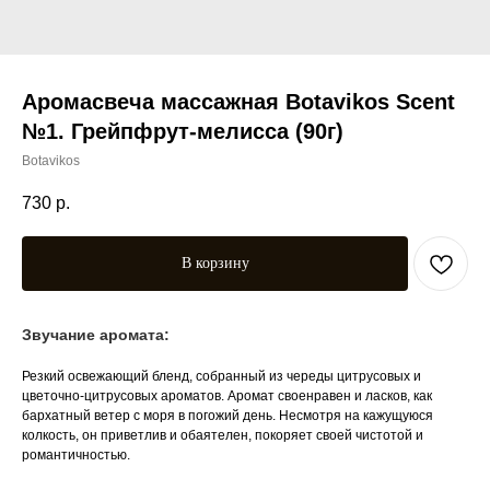
Аромасвеча массажная Botavikos Scent
№1. Грейпфрут-мелисса (90г)
Botavikos
730
р.
В корзину
Звучание аромата:
Резкий освежающий бленд, собранный из череды цитрусовых и
цветочно-цитрусовых ароматов. Аромат своенравен и ласков, как
бархатный ветер с моря в погожий день. Несмотря на кажущуюся
колкость, он приветлив и обаятелен, покоряет своей чистотой и
романтичностью.