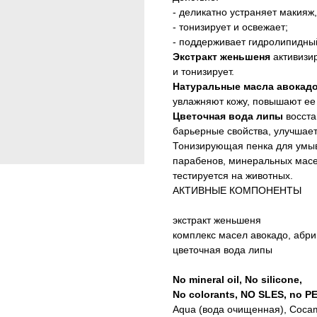
- деликатно устраняет макияж,
- тонизирует и освежает;
- поддерживает гидролипидны
Экстракт женьшеня
активизи
и тонизирует.
Натуральные масла авокадо
увлажняют кожу, повышают ее 
Цветочная вода липы
восста
барьерные свойства, улучшает
Тонизирующая пенка для умыва
парабенов, минеральных масе
тестируется на животных.
АКТИВНЫЕ КОМПОНЕНТЫ
экстракт женьшеня
комплекс масел авокадо, абри
цветочная вода липы
No mineral oil, No silicone,
No colorants, NO SLES, no PE
Aqua (вода очищенная), Cocam