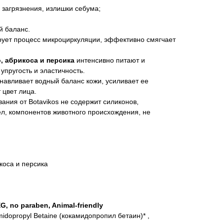
 загрязнения, излишки себума;
й баланс.
рует процесс микроциркуляции, эффективно смягчает
, абрикоса и персика
интенсивно питают и
упругость и эластичность.
навливает водный баланс кожи, усиливает ее
 цвет лица.
ния от Botavikos не содержит силиконов,
л, компонентов животного происхождения, не
коса и персика
G, no paraben, Animal-friendly
idopropyl Betaine (кокамидопропил бетаин)* ,