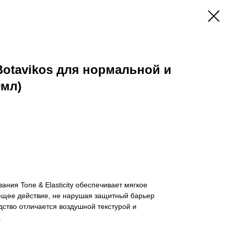
Botavikos для нормальной и
0мл)
ния Tone & Elasticity обеспечивает мягкое
щее действие, не нарушая защитный барьер
ство отличается воздушной текстурой и
.