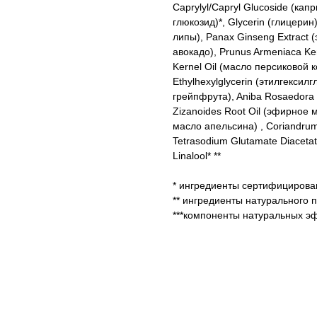
Caprylyl/Capryl Glucoside (кап
глюкозид)*, Glycerin (глицерин)
липы), Panax Ginseng Extract (
авокадо), Prunus Armeniaca Ker
Kernel Oil (масло персиковой к
Ethylhexylglycerin (этилгексилг
грейпфрута), Aniba Rosaedora 
Zizanoides Root Oil (эфирное м
масло апельсина) , Coriandrum
Tetrasodium Glutamate Diacetat
Linalool* **
* ингредиенты сертифициров
** ингредиенты натурального
***компоненты натуральных э