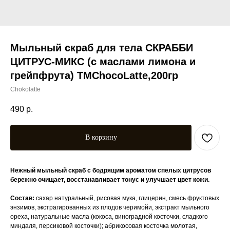
Мыльный скраб для тела СКРАББИ
ЦИТРУС-МИКС (с маслами лимона и
грейпфрута) ТМChocoLatte,200гр
Chokolatte
490
р.
В корзину
Нежный мыльный скраб с бодрящим ароматом спелых цитрусов
бережно очищает, восстанавливает тонус и улучшает цвет кожи.
Состав:
сахар натуральный, рисовая мука, глицерин, смесь фруктовых
энзимов, экстрагированных из плодов черимойи, экстракт мыльного
ореха, натуральные масла (кокоса, виноградной косточки, сладкого
миндаля, персиковой косточки); абрикосовая косточка молотая,