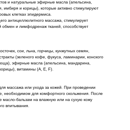
ктов и натуральные эфирные масла (апельсина,
, имбиря и корицы), которые активно стимулируют
ровых клетках эпидермиса.
его антицеллюлитного массажа, стимулирует
 обмен и лимфодренаж тканей, способствует
сточек, сои, льна, горчицы, кунжутных семян,
стракты (зеленого кофе, фукуса, ламинарии, конского
люща), эфирные масла (апельсина, мандарина,
орицы), витамины (А, E, F).
ля массажа или ухода за кожей. При проведении
ве, необходимом для комфортного скольжения. После
е масло-бальзам на влажную или на сухую кожу
го впитывания.