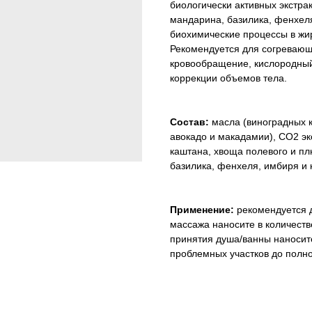
биологически активных экстра
мандарина, базилика, фенхеля
биохимические процессы в жи
Рекомендуется для согревающ
кровообращение, кислородный
коррекции объемов тела.
Состав:
масла (виноградных ко
авокадо и макадамии), СО2 эк
каштана, хвоща полевого и п
базилика, фенхеля, имбиря и к
Применение:
рекомендуется д
массажа наносите в количест
принятия душа/ванны наносит
проблемных участков до полно