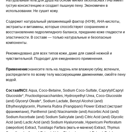
Натуральный гель для душа на основе мягких безопасных ПАВ имеет
густую консистенцию и создает пышную пену. Экономичен в
использовании. Не сушит кожу.
Содержит натуральный увлажняющий фактор (НУФ), AHA-кислоты,
экстракты и витамины, которые способствуют сохранению и
восстановлению гидролипидного баланса, приданию коже гладкости и
эластичности. В составе — только натуральные и безопасные
компоненты.
Рекомендовано для всех типов кожи, даже для самой нежной и
чувствительной. Подходит для ежедневного применения.
Применение:
нанесите гель на ладонь или влажную губку, вспеньте,
распределите по всему телу массирующими движениями, смойте пену
водой.
Состав/INCI:
Aqua, Coco-Betaine, Sodium Coco-Sulfate, Caprylyl/Capryl
Glucoside*, Fructooligosaccharides, Hydroxyethyl Urea, Coco-Glucoside
(and) Glyceryl Oleate*, Sodium Lactate, Benzyl Alcohol (and)
Ethylhexylglycerin, Plumeria Rubra (Frangipani) Flower Extract (экстракт
франжипани), Panthenol (and) Niacinamide (and) Ascorbic Acid (and)
Sodium Ascorbate (and) Sodium Salicylate (and) Citric Acid (and) Glycolic
Acid (and) Lactic Acid (and) Sodium Hyaluronate, Hypericum Perforatum
(зверобоя) Extract, Tussilago Farfara (мать-и-мачехи) Extract, Thymus