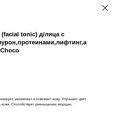
facial tonic) д/лица с
лурон,протеинами,лифтинг,а
MChoco
изирует, увлажняет и освежает кожу. Улучшает цвет
ть кожи. Способствует уменьшению морщин,