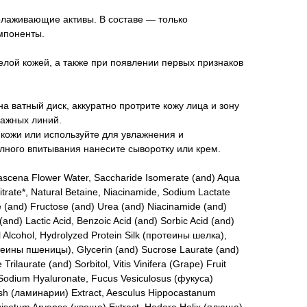
лаживающие активы. В составе — только
мпоненты.
елой кожей, а также при появлении первых признаков
а ватный диск, аккуратно протрите кожу лица и зону
сажных линий.
кожи или используйте для увлажнения и
лного впитывания нанесите сыворотку или крем.
cena Flower Water, Saccharide Isomerate (and) Aqua
itrate*, Natural Betaine, Niacinamide, Sodium Lactate
 (and) Fructose (and) Urea (and) Niacinamide (and)
and) Lactic Acid, Benzoic Acid (and) Sorbic Acid (and)
 Alcohol, Hydrolyzed Protein Silk (протеины шелка),
теины пшеницы), Glycerin (and) Sucrose Laurate (and)
rilaurate (and) Sorbitol, Vitis Vinifera (Grape) Fruit
Sodium Hyaluronate, Fucus Vesiculosus (фукуса)
esh (ламинарии) Extract, Aesculus Hippocastanum