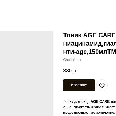
Тоник AGE CARE (
ниацинамид,гиа
нти-age,150млT
Chokolatte
380
р.
В корзину
Тоник для лица
AGE CARE
тон
лица, гладкость и эластичнос
предотвращает их появление.