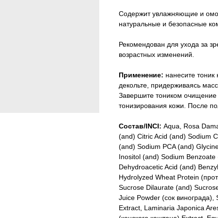
Содержит увлажняющие и омо
натуральные и безопасные ко
Рекомендован для ухода за зр
возрастных изменений.
Применение:
нанесите тоник н
декольте, придерживаясь мас
Завершите тоником очищение 
тонизирования кожи. После по
Состав/INCI:
Aqua, Rosa Damas
(and) Citric Acid (and) Sodium C
(and) Sodium PCA (and) Glycine
Inositol (and) Sodium Benzoate (
Dehydroacetic Acid (and) Benzyl
Hydrolyzed Wheat Protein (про
Sucrose Dilaurate (and) Sucrose T
Juice Powder (сок винограда), 
Extract, Laminaria Japonica Ar