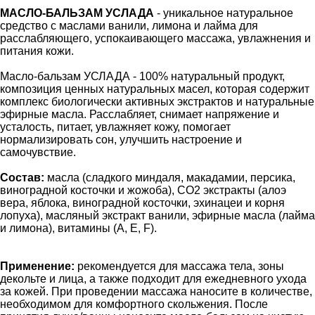
МАСЛО-БАЛЬЗАМ УСЛАДА
- уникальное натуральное
средство с маслами ванили, лимона и лайма для
расслабляющего, успокаивающего массажа, увлажнения и
питания кожи.
Масло-бальзам УСЛАДА - 100% натуральный продукт,
композиция ценных натуральных масел, которая содержит
комплекс биологически активных экстрактов и натуральные
эфирные масла. Расслабляет, снимает напряжение и
усталость, питает, увлажняет кожу, помогает
нормализировать сон, улучшить настроение и
самочувствие.
Состав:
масла (сладкого миндаля, макадамии, персика,
виноградной косточки и жожоба), СО2 экстракты (алоэ
вера, яблока, виноградной косточки, эхинацеи и корня
лопуха), масляный экстракт ванили, эфирные масла (лайма
и лимона), витамины (A, E, F).
Применение:
рекомендуется для массажа тела, зоны
декольте и лица, а также подходит для ежедневного ухода
за кожей. При проведении массажа наносите в количестве,
необходимом для комфортного скольжения. После