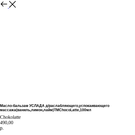
Назад
Масло-бальзам УСЛАДА д/раслабляющего,успокаивающего
массажа(ваниль,лимон,лайм)TMChocoLatte,100мл
Chokolatte
490,00
р.
В корзину