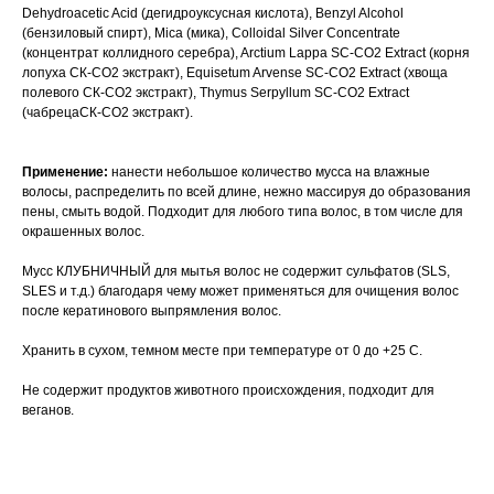
Dehydroacetic Acid (дегидроуксусная кислота), Benzyl Alcohol
(бензиловый спирт), Mica (мика), Colloidal Silver Concentrate
(концентрат коллидного серебра), Arctium Lappa SC-CO2 Extract (корня
лопуха СК-СО2 экстракт), Equisetum Arvense SC-CO2 Extract (хвоща
полевого СК-СО2 экстракт), Thymus Serpyllum SC-CO2 Extract
(чабрецаСК-СО2 экстракт).
Применение:
нанести небольшое количество мусса на влажные
волосы, распределить по всей длине, нежно массируя до образования
пены, смыть водой. Подходит для любого типа волос, в том числе для
окрашенных волос.
Мусс КЛУБНИЧНЫЙ для мытья волос не содержит сульфатов (SLS,
SLES и т.д.) благодаря чему может применяться для очищения волос
после кератинового выпрямления волос.
Хранить в сухом, темном месте при температуре от 0 до +25 С.
Не содержит продуктов животного происхождения, подходит для
веганов.