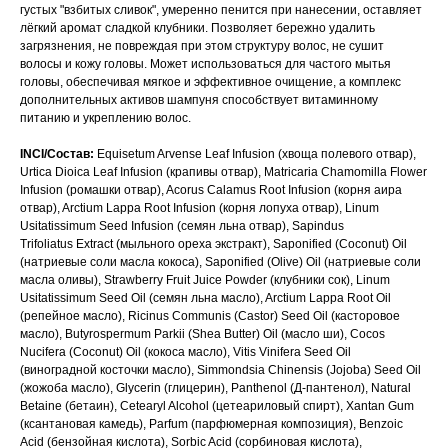
густых "взбитых сливок", умеренно пенится при нанесении, оставляет
лёгкий аромат сладкой клубники. Позволяет бережно удалить
загрязнения, не повреждая при этом структуру волос, не сушит
волосы и кожу головы. Может использоваться для частого мытья
головы, обеспечивая мягкое и эффективное очищение, а комплекс
дополнительных активов шампуня способствует витаминному
питанию и укреплению волос.
INCI/Состав:
Equisetum Arvense Leaf Infusion (хвоща полевого отвар),
Urtica Dioica Leaf Infusion (крапивы отвар), Matricaria Chamomilla Flower
Infusion (ромашки отвар), Acorus Calamus Root Infusion (корня аира
отвар), Arctium Lappa Root Infusion (корня лопуха отвар), Linum
Usitatissimum Seed Infusion (семян льна отвар), Sapindus
Trifoliatus Extract (мыльного ореха экстракт), Saponified (Coconut) Oil
(натриевые соли масла кокоса), Saponified (Olive) Oil (натриевые соли
масла оливы), Strawberry Fruit Juice Powder (клубники сок), Linum
Usitatissimum Seed Oil (семян льна масло), Arctium Lappa Root Oil
(репейное масло), Ricinus Communis (Castor) Seed Oil (касторовое
масло), Butyrospermum Parkii (Shea Butter) Oil (масло ши), Cocos
Nucifera (Coconut) Oil (кокоса масло), Vitis Vinifera Seed Oil
(виноградной косточки масло), Simmondsia Chinensis (Jojoba) Seed Oil
(жожоба масло), Glycerin (глицерин), Panthenol (Д-пантенол), Natural
Betaine (бетаин), Cetearyl Alcohol (цетеариловый спирт), Xantan Gum
(ксантановая камедь), Parfum (парфюмерная композиция), Benzoic
Acid (бензойная кислота), Sorbic Acid (сорбиновая кислота),