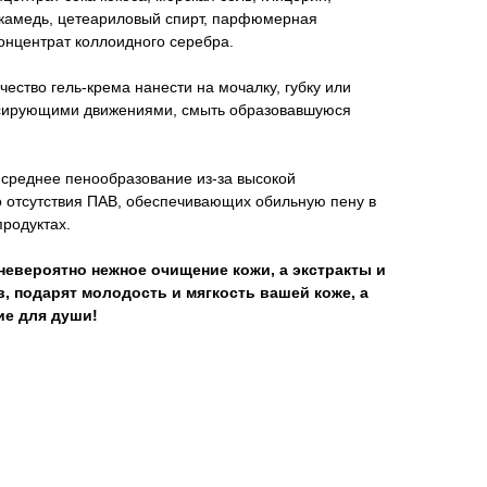
я камедь, цетеариловый спирт, парфюмерная
концентрат коллоидного серебра.
ество гель-крема нанести на мочалку, губку или
ссирующими движениями, смыть образовавшуюся
 среднее пенообразование из-за высокой
о отсутствия ПАВ, обеспечивающих обильную пену в
родуктах.
невероятно нежное очищение кожи, а экстракты и
в, подарят молодость и мягкость вашей коже, а
ие для души!