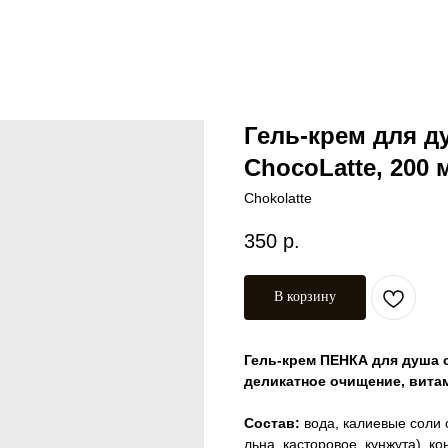
Гель-крем для 
ChocoLatte, 200 
Chokolatte
350
р.
В корзину
Гель-крем ПЕНКА для душа с
деликатное очищение, вита
Состав:
вода, калиевые соли 
льна, касторовое, кунжута), ко