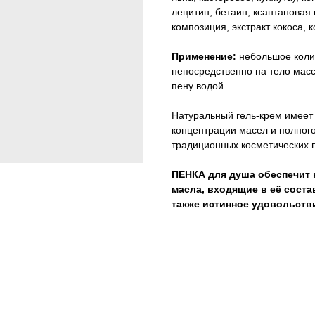
лецитин, бетаин, ксантанова
композиция, экстракт кокоса, 
Применение:
небольшое колич
непосредственно на тело ма
пену водой.
Натуральный гель-крем имеет
концентрации масел и полног
традиционных косметических п
ПЕНКА для душа обеспечит 
масла, входящие в её соста
также истинное удовольств