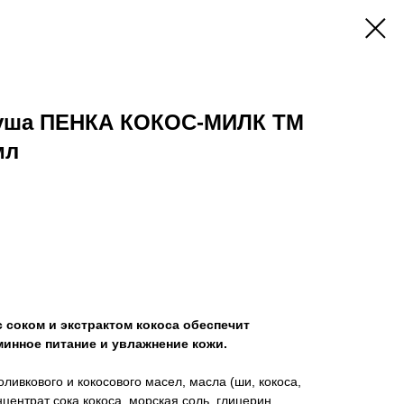
душа ПЕНКА КОКОС-МИЛК TM
мл
 соком и экстрактом кокоса обеспечит
минное питание и увлажнение кожи.
оливкового и кокосового масел, масла (ши, кокоса,
нцентрат сока кокоса, морская соль, глицерин,