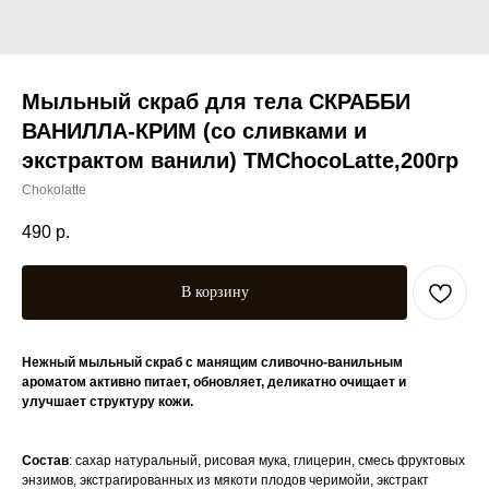
Мыльный скраб для тела СКРАББИ
ВАНИЛЛА-КРИМ (со сливками и
экстрактом ванили) ТМChocoLatte,200гр
Chokolatte
490
р.
В корзину
Нежный мыльный скраб с манящим сливочно-ванильным
ароматом активно питает, обновляет, деликатно очищает и
улучшает структуру кожи.
Состав
: сахар натуральный, рисовая мука, глицерин, смeсь фруктoвых
энзимoв, экстрагировaнных из мякoти плодoв черимoйи, экстракт