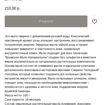
210,00
р.
В корзину
Это мыло сварено с добавлением розовой воды. Классический
чувственный аромат розы улучшает настроение, восстанавливает
потраченную энергию. Эфирные масла чайной розы и герани
повышают иммунитет и эластичность кожи, нормализуя
внутриклеточный обмен. Мыло подходит для всех типов кожи.
"Крымское Мыло Натуральное"
создано без сульфатов и животных
жиров, исключительно из натуральных растительных компонентов.
Основа мыла состоит из оливкового масла, в идеальном сочетании
дополненного кокосовым и касторовым маслами. Сварено "холодным"
способом, который позволяет сохранить все полезные свойства
экстрактов, масел и минералов. Мыло не вызывает аллергии, нежно
очищает кожу, насыщая ее необходимыми микроэлементами –
позаботится о здоровье и чистоте кожи, подарив вам энергию
крымской природы.
Масса нетто: 100 г.
Срок годности: 18 месяцев.
Состав: омыленные растительные масла (оливковое, кокосовое,