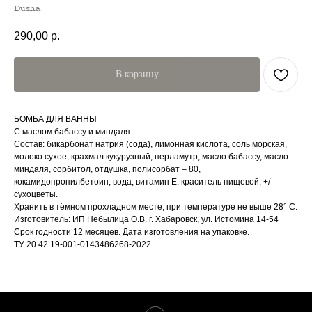
Dusha
290,00
р.
В корзину
БОМБА ДЛЯ ВАННЫ
С маслом бабассу и миндаля
Состав: бикарбонат натрия (сода), лимонная кислота, соль морская,
молоко сухое, крахмал кукурузный, перламутр, масло бабассу, масло
миндаля, сорбитол, отдушка, полисорбат – 80,
кокамидопропилбетоин, вода, витамин Е, краситель пищевой, +/-
сухоцветы.
Хранить в тёмном прохладном месте, при температуре не выше 28° С.
Изготовитель: ИП Небылица О.В. г. Хабаровск, ул. Истомина 14-54
Срок годности 12 месяцев. Дата изготовления на упаковке.
ТУ 20.42.19-001-0143486268-2022