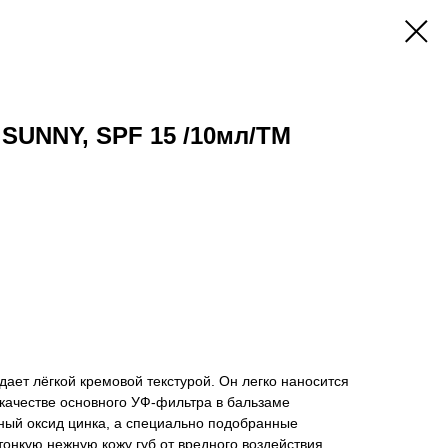
 SUNNY, SPF 15 /10мл/ТМ
дает лёгкой кремовой текстурой. Он легко наносится
 качестве основного УФ-фильтра в бальзаме
ный оксид цинка, а специально подобранные
тонкую нежную кожу губ от вредного воздействия