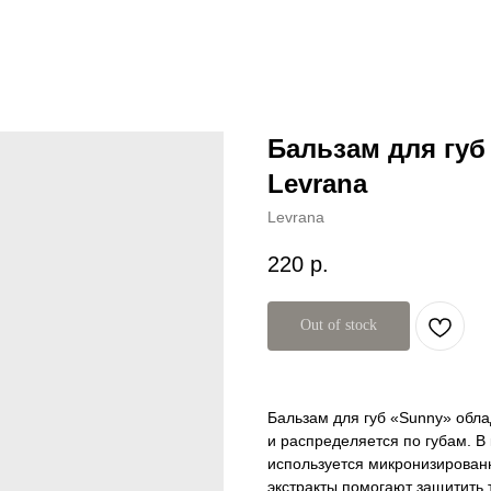
Бальзам для губ
Levrana
Levrana
220
р.
Out of stock
Бальзам для губ «Sunny» обла
и распределяется по губам. В
используется микронизирован
экстракты помогают защитить 