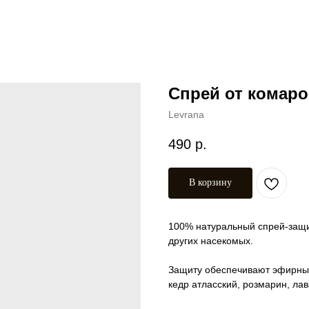
Спрей от комаро
Levrana
490
р.
В корзину
100% натуральный спрей-защи
других насекомых.
Защиту обеспечивают эфирные 
кедр атласский, розмарин, ла