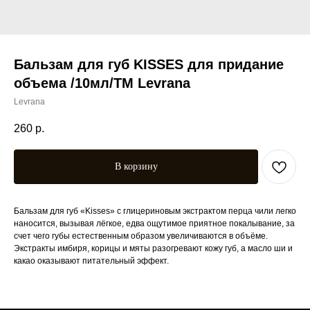
Бальзам для губ KISSES для придание
объема /10мл/ТМ Levrana
Levrana
260
р.
В корзину
Бальзам для губ «Kisses» с глицериновым экстрактом перца чили легко
наносится, вызывая лёгкое, едва ощутимое приятное покалывание, за
счет чего губы естественным образом увеличиваются в объёме.
Экстракты имбиря, корицы и мяты разогревают кожу губ, а масло ши и
какао оказывают питательный эффект.