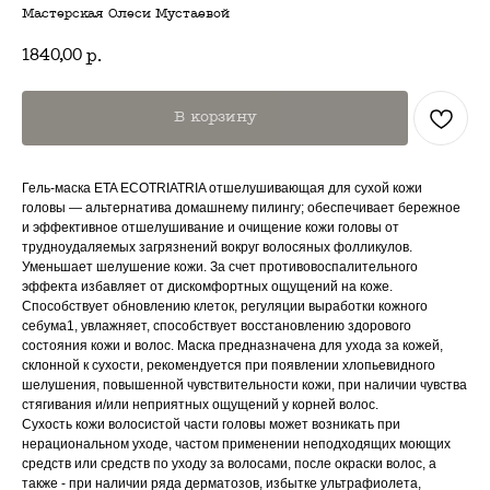
Мастерская Олеси Мустаевой
1840,00
р.
В корзину
Гель-маска ETA ECOTRIATRIA отшелушивающая для сухой кожи
головы — альтернатива домашнему пилингу; обеспечивает бережное
и эффективное отшелушивание и очищение кожи головы от
трудноудаляемых загрязнений вокруг волосяных фолликулов.
Уменьшает шелушение кожи. За счет противовоспалительного
эффекта избавляет от дискомфортных ощущений на коже.
Способствует обновлению клеток, регуляции выработки кожного
себума1, увлажняет, способствует восстановлению здорового
состояния кожи и волос. Маска предназначена для ухода за кожей,
склонной к сухости, рекомендуется при появлении хлопьевидного
шелушения, повышенной чувствительности кожи, при наличии чувства
стягивания и/или неприятных ощущений у корней волос.
Сухость кожи волосистой части головы может возникать при
нерациональном уходе, частом применении неподходящих моющих
средств или средств по уходу за волосами, после окраски волос, а
также - при наличии ряда дерматозов, избытке ультрафиолета,