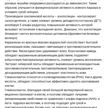
роговые чешуйки эпидермиса распадаются до аминокислот. Таким
образом, улучшается функциональная активность кожного барьера в
условиях сухой себореи.
Производное азелаиновой кислоты – азелоглицин - контролирует
салоотделение, а также снижает уровень дигидротестостерона (ДГТ),
ингибируя 5 альфа-редуктазу, повышенная активность которой
вызывает истончение и выпадение волос. Доказано, что азелоглицин
блокирует синтез воспалительных цитокинов (фрагментов белковых
молекул).
Каррагинан из красных морских водорослей способствует быстрой
регенерации кожи, оказывает смягчающее и противовоспалительное
действие. Мальтодекстрин удерживает влагу. Ксантановая камедь
обладает выраженным увлажняющим действием, подавляет
избыточную бактериальную активность, снижает уровень воспаления.
Экстракт сибирской пихты обладает выраженным антиоксидантным,
противовоспалительным, противогрибковым, бактерицидным и
дезодорирующим действием, улучшает эластичность кожи.
Глюконолактон относится к полигидроксикислотам (PHA). Как и другие
кислоты, обладает способностью эффективно удалять ороговевшие
клетки.
Глюконолактон, благодаря своей большой молекулярной массе,
медленно проникает в клетки, и поэтому обладает лучшими
увлажняющими свойствами по сравнению с альфа-гидрокси (AHA)- и
бета- гидрокси кислотами, и поэтому подходит для сухой и
чувствительной кожи. Кроме того, он обладает антиоксидантным и