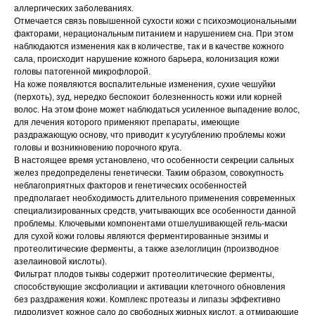
аллергических заболеваниях.
Отмечается связь повышенной сухости кожи с психоэмоциональными
факторами, нерациональным питанием и нарушением сна. При этом
наблюдаются изменения как в количестве, так и в качестве кожного
сала, происходит нарушение кожного барьера, колонизация кожи
головы патогенной микрофлорой.
На коже появляются воспалительные изменения, сухие чешуйки
(перхоть), зуд, нередко беспокоит болезненность кожи или корней
волос. На этом фоне может наблюдаться усиленное выпадение волос,
для лечения которого применяют препараты, имеющие
раздражающую основу, что приводит к усугублению проблемы кожи
головы и возникновению порочного круга.
В настоящее время установлено, что особенности секреции сальных
желез предопределены генетически. Таким образом, совокупность
неблагоприятных факторов и генетических особенностей
предполагает необходимость длительного применения современных
специализированных средств, учитывающих все особенности данной
проблемы. Ключевыми компонентами отшелушивающей гель-маски
для сухой кожи головы являются ферментированные энзимы и
протеолитические ферменты, а также азелоглицин (производное
азелаиновой кислоты).
Фильтрат плодов тыквы содержит протеолитические ферменты,
способствующие эксфолиации и активации клеточного обновления
без раздражения кожи. Комплекс протеазы и липазы эффективно
гидролизует кожное сало до свободных жирных кислот, а отмирающие