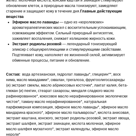
желез. Молочная кислота, конский каштан и эхинацея стимулируют
обновление клеток, а природные масла тонизируют, замедляют
старение и защищают кожу в течение дня.
Главные действующие
вещества
Эфирное масло лаванды
— одно из «королевских»
ароматерапевтических масел с восхитительным успокаивающим,
освежающим эффектом. Сильный природный антисептик,
заживляет воспаления, снижает излишнюю жирность кожи.
Экстракт родиолы розовой
— легендарный тонизирующий
эликсир с общеукрепляющими и стимулирующими свойствами.
Подтягивает кожу, наполняет ее жизненной силой, активизирует
обменные процессы, питание и обновление.
Состав:
вода артезианская, гидролат лаванды*, глицерин**, воск
нима, масло макадамии*, сквалан, трегалоза, фруктоолигосахариды
(и) экстракт свеклы, масло абрикосовых косточек*, лактат калия, бета-
глюкан (и) пектин, стеарат сахарозы, миндаля сладкого масло
рафинированное*, кокосовое масло нерафинированное экологически
чистое*, таману масло нерафинированное*, натуральная
парфюмерная композиция, эфирное масло лаванды*, эфирное масло
мандарина красного*, эфирное масло пальмарозы*, кислота анисовая,
экстракт каштана, конского, экстракт родиолы розовой, экстракт хвоща,
экстракт шалфея, экстракт эхинацеи, кислота молочная, эфирное
масло шалфея мускатного*, экстракт календулы, эфирное масло
нероли*