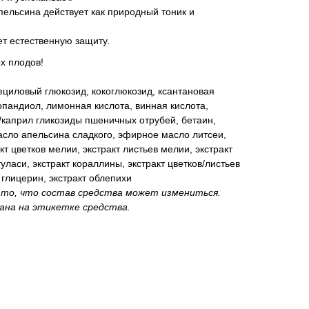
ельсина действует как природный тоник и
ет естественную защиту.
х плодов!
ециловый глюкозид, кокоглюкозид, ксантановая
опандиол, лимонная кислота, винная кислота,
/каприл гликозиды пшеничных отрубей, бетаин,
асло апельсина сладкого, эфирное масло литсеи,
кт цветков мелии, экстракт листьев мелии, экстракт
туласи, экстракт кораллины, экстракт цветков/листьев
, глицерин, экстракт облепихи
то, что состав средства может измениться.
ана на этикетке средства.