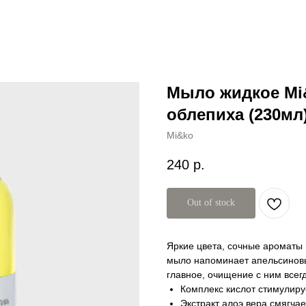
Мыло жидкое Mi
облепиха (230мл
Mi&ko
240
р.
Out of stock
Яркие цвета, сочные ароматы 
мыло напоминает апельсиновы
главное, очищение с ним всег
Комплекс кислот стимулиру
Экстракт алоэ вера смягчае