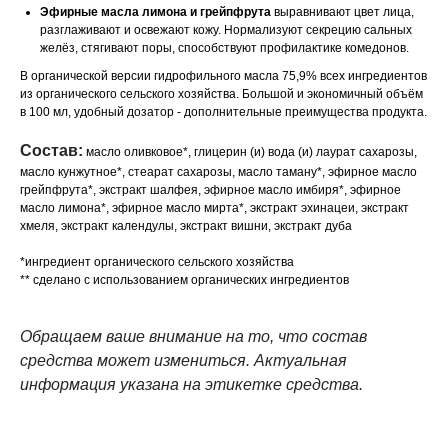
Эфирные масла лимона и грейпфрута
выравнивают цвет лица,
разглаживают и освежают кожу. Нормализуют секрецию сальных
желёз, стягивают поры, способствуют профилактике комедонов.
В органической версии гидрофильного масла 75,9% всех ингредиентов
из органического сельского хозяйства. Большой и экономичный объём
в 100 мл, удобный дозатор - дополнительные преимущества продукта.
Состав:
масло оливковое*, глицерин (и) вода (и) лаурат сахарозы,
масло кунжутное*, стеарат сахарозы, масло таману*, эфирное масло
грейпфрута*, экстракт шалфея, эфирное масло имбиря*, эфирное
масло лимона*, эфирное масло мирта*, экстракт эхинацеи, экстракт
хмеля, экстракт календулы, экстракт вишни, экстракт дуба
*ингредиент органического сельского хозяйства
** сделано с использованием органических ингредиентов
Обращаем ваше внимание на то, что состав
средства может измениться. Актуальная
информация указана на этикетке средства.