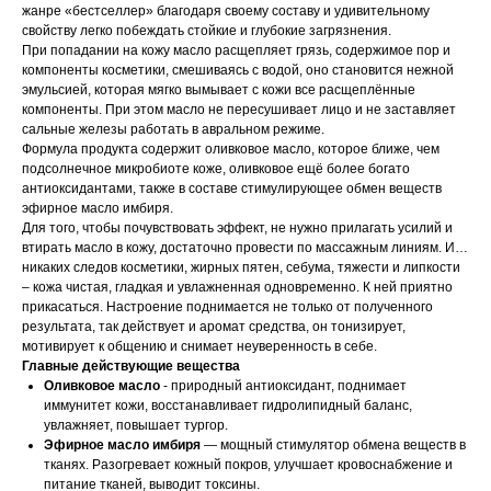
жанре «бестселлер» благодаря своему составу и удивительному
свойству легко побеждать стойкие и глубокие загрязнения.
При попадании на кожу масло расщепляет грязь, содержимое пор и
компоненты косметики, смешиваясь с водой, оно становится нежной
эмульсией, которая мягко вымывает с кожи все расщеплённые
компоненты. При этом масло не пересушивает лицо и не заставляет
сальные железы работать в авральном режиме.
Формула продукта содержит оливковое масло, которое ближе, чем
подсолнечное микробиоте коже, оливковое ещё более богато
антиоксидантами, также в составе стимулирующее обмен веществ
эфирное масло имбиря.
Для того, чтобы почувствовать эффект, не нужно прилагать усилий и
втирать масло в кожу, достаточно провести по массажным линиям. И…
никаких следов косметики, жирных пятен, себума, тяжести и липкости
– кожа чистая, гладкая и увлажненная одновременно. К ней приятно
прикасаться. Настроение поднимается не только от полученного
результата, так действует и аромат средства, он тонизирует,
мотивирует к общению и снимает неуверенность в себе.
Главные действующие вещества
Оливковое масло
- природный антиоксидант, поднимает
иммунитет кожи, восстанавливает гидролипидный баланс,
увлажняет, повышает тургор.
Эфирное масло имбиря
— мощный стимулятор обмена веществ в
тканях. Разогревает кожный покров, улучшает кровоснабжение и
питание тканей, выводит токсины.