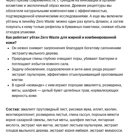
через призму современности, с трендом на инновации в органик-
косметике и экологичный образ жизни. Древние рецептуры мы
обогатили натуральными компонентами с эффективностью,
подтвержденной клиническими исследованиями. А еще мы включили
убтаны в линейку Zero Waste: можно один раз купить флакон, а затем
покупать к нему только рефиллы в бумажных пакетиках, снижая объем
отходов упаковки.
Как работает убтан Zero
Waste для жирной и комбинированной
кожи?
Он нежно снимает загрязнения благодаря богатому сапонинами
экстракту мыльного дерева.
Природные глины глубоко очищают поры, убивают бактерии и
поглощают избыток кожного сала.
Задачу обновления, оздоровления и анти-акне ухода решает
экстракт гаультерии, эффективно отшелушивающий ороговевшие
клетки.
В одной «команде» с ним играют порошки эвкалипта, розмарина,
мяты, шалфея — целый букет целебных трав, нормализующих
жирность кожи.
Состав:
эвкалипт прутовидный лист, рисовая мука, иллит, каолин,
монтмориллонит, розмарина листья, глина гассул, порошок мякоти
корня сахарной свеклы, листья мяты, шалфея листья, янтарная
кислота, экстракт чая матча, экстракт листьев гаультерии, экстракт
плодов мыльного дерева, экстракт корня имбиря, экстракт мукуросси,