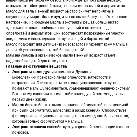
вашей крохи не такой уж безоблачной! А детки постарше нередко
страдают от обветренной кожи, всевозможных сыпей и дерматитов.
Масло для тела Нежный возраст быстро снимет неприятные
ощущения, усмирит боль и зуд, и как по волшебству, вернёт хорошее
настроение. Природные масла и экстракты решат большинство
«детских» кожных проблем: от шелушений и потничек — до
опрелостей и дерматитов. Они восстановят повреждённые участки
эпидермиса и вновь сделают кожу сияющей и бархатистой.
Масло подходит для детишек всех возрастов и укрепит кожу малыша,
делая её уже совсем не такой беззащитной!
Мамина любовь и органическое масло Нежный возраст станут
надежной защитой для кожи деток.
Главные действующие вещества
Экстракты календулы и ромашки
. Душистые
многолетники прекрасно лечат опрелости, натёртости и
покраснения. Эти экстракты не только успокаивают кожу, но
помогают малышу угомониться, уравновешивают нервную систему.
Вот почему ванночки с ромашкой и календулой рекомендованы с
первых дней жизни.
Масло бораго
богато гамма-линоленовой кислотой, незаменимой
при сыпи, дерматитах, аллергиях и раздражениях. Способствует
формированию и укреплению защитного липидного барьера кожи,
который только формируется у малыша.
Экстракт окопника
способствует ускоренной регенерации кожных
покровов.