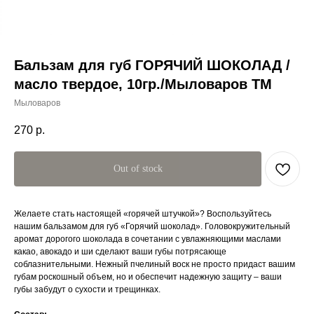
Бальзам для губ ГОРЯЧИЙ ШОКОЛАД /
масло твердое, 10гр./Мыловаров ТМ
Мыловаров
270
р.
Out of stock
Желаете стать настоящей «горячей штучкой»? Воспользуйтесь
нашим бальзамом для губ «Горячий шоколад». Головокружительный
аромат дорогого шоколада в сочетании с увлажняющими маслами
какао, авокадо и ши сделают ваши губы потрясающе
соблазнительными. Нежный пчелиный воск не просто придаст вашим
губам роскошный объем, но и обеспечит надежную защиту – ваши
губы забудут о сухости и трещинках.