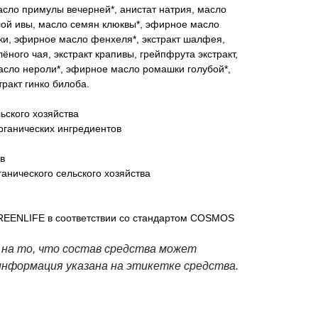
асло примулы вечерней*, анистат натрия, масло
елой ивы, масло семян клюквы*, эфирное масло
дки, эфирное масло фенхеля*, экстракт шалфея,
лёного чая, экстракт крапивы, грейпфрута экстракт,
асло нероли*, эфирное масло ромашки голубой*,
тракт гинко билоба.
ьского хозяйства
рганических ингредиентов
в
ганического сельского хозяйства
EENLIFE в соответствии со стандартом COSMOS
на то, что состав средства может
информация указана на этикетке средства.