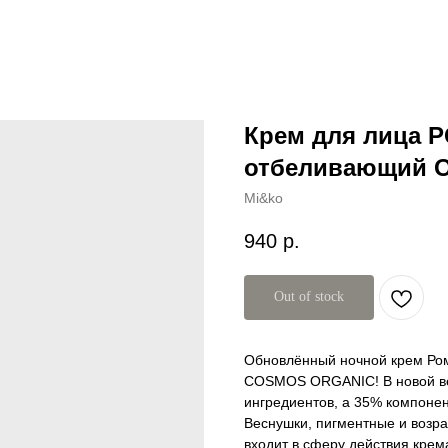
Крем для лица 
отбеливающий O
Mi&ko
940
р.
Out of stock
Обновлённый ночной крем Ро
COSMOS ORGANIC! В новой ве
ингредиентов, а 35% компонен
Веснушки, пигментные и возра
входит в сферу действия крем