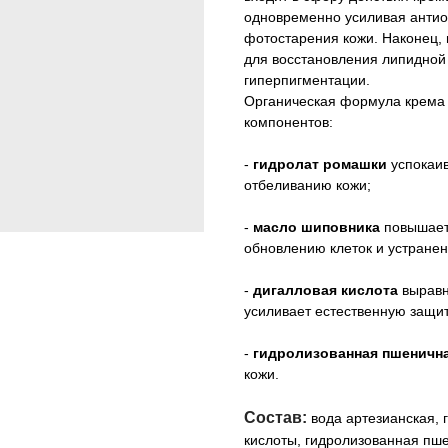
одновременно усиливая антио
фотостарения кожи. Наконец,
для восстановления липидной 
гиперпигментации.
Органическая формула крема 
компонентов:
-
гидролат ромашки
успокаив
отбеливанию кожи;
-
масло шиповника
повышает 
обновлению клеток и устране
-
дигалловая кислота
выравн
усиливает естественную защит
-
гидролизованная пшенична
кожи.
Состав:
вода артезианская, 
кислоты, гидролизованная пшен