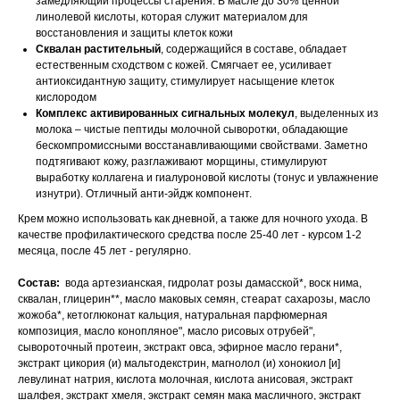
замедляющий процессы старения. В масле до 30% ценной
линолевой кислоты, которая служит материалом для
восстановления и защиты клеток кожи
Сквалан растительный
, содержащийся в составе, обладает
естественным сходством с кожей. Смягчает ее, усиливает
антиоксидантную защиту, стимулирует насыщение клеток
кислородом
Комплекс активированных сигнальных молекул
, выделенных из
молока – чистые пептиды молочной сыворотки, обладающие
бескомпромиссными восстанавливающими свойствами. Заметно
подтягивают кожу, разглаживают морщины, стимулируют
выработку коллагена и гиалуроновой кислоты (тонус и увлажнение
изнутри). Отличный анти-эйдж компонент.
Крем можно использовать как дневной, а также для ночного ухода. В
качестве профилактического средства после 25-40 лет - курсом 1-2
месяца, после 45 лет - регулярно.
Состав:
вода артезианская, гидролат розы дамасской*, воск нима,
сквалан, глицерин**, масло маковых семян, стеарат сахарозы, масло
жожоба*, кетоглюконат кальция, натуральная парфюмерная
композиция, масло конопляное", масло рисовых отрубей",
сывороточный протеин, экстракт овса, эфирное масло герани*,
экстракт цикория (и) мальтодекстрин, магнолол (и) хонокиол [и]
левулинат натрия, кислота молочная, кислота анисовая, экстракт
шалфея, экстракт хмеля, экстракт семян мака масличного, экстракт