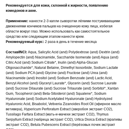
Рекомендуется для кожи, склонной к жирности, появлению
комедонов и акне.
Применение:
нанести 2-3 капли сыворотки лёгкими постукивающими
движениями кончиков пальцев на очищенную кожу лица, избегая
области вокруг глаз. Можно использовать как самостоятельное
средство или следующим этапом нанести крем.
Рекомендуемый курс:
2 раза в день в течение месяца
Состав/INCI:
Aqua, Salicylic Acid (and) Polydextrose (and) Dextrin (and)
Amylopectin (and) Niacinamide, Saccharide Isomerate (and) Aqua (and)
Citric Acid (and) Sodium Citrate*, Inulin (and) Alpha-Glucan
Oligosaccharide*, Natural Betaine, Dimethyl Isosorbide, Sodium Lactate
(and) Sodium PCA (and) Glycine (and) Fructose (and) Urea (and)
Niacinamide (and) Inositol (and) Sodium Benzoate (and) Lactic Acid,
Benzyl Alcohol (and) Glyceryl Laurate*, Glycerin (and) Sucrose Laurate
(and) Sucrose Dilaurate (and) Sucrose Trilaurate (and) Sorbitol*, Xantan
Gum, Tocopherol (and) Beta-Sitosterol (and) Squalene*, Sodium
Hyaluronate (and) Sodium Acetylated Hyaluronate (and) Hydrolyzed
Hyaluronic Acid, Bisabolol, Vetiveria Zizanoides Root Oil (эфирное масло
ветивера), Hypericum Perforatum Extract (зверобоя экстракт СО2),
Tussilago Farfara Extract (мать-и-мачехи экстракт СО2), Thymus
Serpyllum Extract (чабреца экстракт СО2), Urtica Dioica Extract (крапивы
экстракт СО2), Betula Pubescens Extract (берёзовых почек экстракт