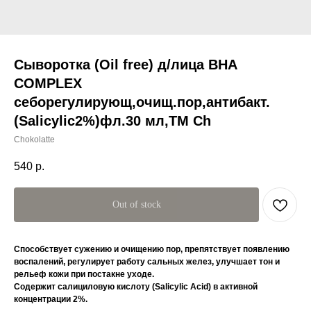
Сыворотка (Oil free) д/лица BHA
COMPLEX
себорегулирующ,очищ.пор,антибакт.
(Salicylic2%)фл.30 мл,TM Ch
Chokolatte
540
р.
Out of stock
Способствует сужению и очищению пор, препятствует появлению
воспалений, регулирует работу сальных желез, улучшает тон и
рельеф кожи при постакне уходе.
Содержит салициловую кислоту (Salicylic Acid) в активной
концентрации 2%.