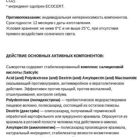
СО2).
* ингредиент одобрен ECOCERT.
Противопоказание:
индивидуальная непереносимость компонентов.
Срок годности: 12 месяцев с даты изготовления.
Условия хранения: не ниже 0°С и не выше 25°С, при отсутствии
прямого воздействия солнечного света.
ДЕЙСТВИЕ ОСНОВНЫХ АКТИВНЫХ КОМПОНЕНТОВ:
Сыворотка содержит стабилизированный
комплекс салициловой
кислоты
(
Salicylic
Acid (and) Polydextrose (and) Dextrin (and) Amylopectin (and) Niacinamide
оказывающий противоугревое, антимикробное и кератолитическое
действие. Эффективен против прыщей, против воспалений,
отшелушивания, контроля себума.
Polydextrose (полидекстроза)
— пребиотическое водорастворимое
пищевое волокно, полисахарид, состоящий из остатков глюкозы.
Dextrin (декстри́н)
— олигосахарид, получаемый термической
обработкой картофельного или кукурузного крахмала. Образуется из
крахмала в ротовой полости человека под действием α-амилаз.
Amylopectin
(амилопектин) —
полисахарид производное крахмала,
натуральный ингредиент, стабилизатор вязкости косметических