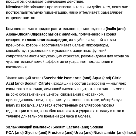
продуктов, оказывает смягчающее действие.
Nicotinamide
обладает противовоспалительным действием; осветляет
поствоспалительную пигментацию, мягко отбеливает; замедляюет
старение клеток
Комплекс полисахаридов растительного происхождения
(Inulin (and)
Alpha-Glucan Oligosaccharide)
:
инулина
, полученного из корня
цикория, и
глюко-олигосахаридов
, из клубня сахарной свёклы –
пребиотик, который восстанавливает баланс микрофлоры,
способствует укреплению и усилению защитных функций,
сопротивляемости окружающим стрессам, рекомендован для ухода за
чувствительной кожей, эффективно устраняет покраснения и
воспаления.
Увлажняющий актив (
Saccharide Isomerate (and) Aqua (and) Citric
Acid (and) Sodium Citrate)
, входящий в состав сыворотки — комплекс
изомерата сахарида, лимонной кислоты и цитрата натрия — имеет
высоко субстантивные центры связывания с кератином,
присоединяясь к ним, сохраняет увлажненность кожи, абсорбируя
влагу из воздуха, является естественным регулятором уровня
гидратации в коже; способен связывать и удерживать влагу в коже в
течение длительного времени (24 часа и более).
Увлажняющий комплекс (Sodium
Lactate (and) Sodium
PCA (and) Glycine (and) Fructose (and) Urea (and) Niacinamide (and) Inosit