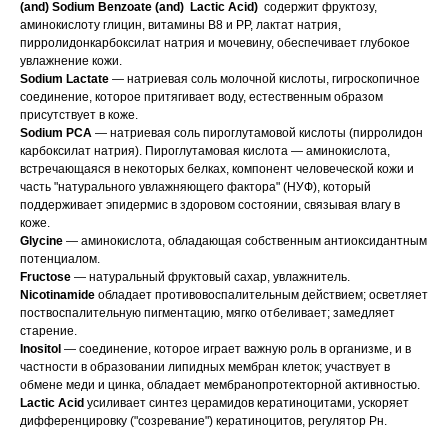
(and) Sodium
Benzoate (and) Lactic
Acid)
содержит фруктозу,
аминокислоту глицин, витамины В8 и РР, лактат натрия,
пирролидонкарбоксилат натрия и мочевину, обеспечивает глубокое
увлажнение кожи.
Sodium
Lactate
— натриевая соль молочной кислоты, гигроскопичное
соединение, которое притягивает воду, естественным образом
присутствует в коже.
Sodium PCA
— натриевая соль пироглутамовой кислоты (пирролидон
карбоксилат натрия). Пироглутамовая кислота — аминокислота,
встречающаяся в некоторых белках, компонент человеческой кожи и
часть "натурального увлажняющего фактора" (НУФ), который
поддерживает эпидермис в здоровом состоянии, связывая влагу в
коже.
Glycine
— аминокислота, обладающая собственным антиоксидантным
потенциалом.
Fructose
— натуральный фруктовый сахар, увлажнитель.
Nicotinamide
обладает противовоспалительным действием; осветляет
поствоспалительную пигментацию, мягко отбеливает; замедляет
старение.
Inositol
— соединение, которое играет важную роль в организме, и в
частности в образовании липидных мембран клеток; участвует в
обмене меди и цинка, обладает мембранопротекторной активностью.
Lactic
Acid
усиливает синтез церамидов кератиноцитами, ускоряет
дифференцировку ("созревание") кератиноцитов, регулятор Рн.