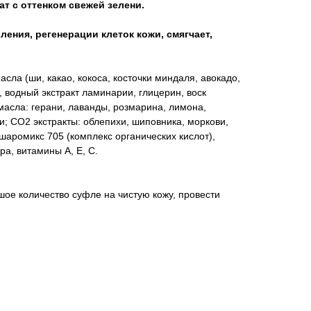
т с оттенком свежей зелени.
ения, регенерации клеток кожи, смягчает,
сла (ши, какао, кокоса, косточки миндаля, авокадо,
водный экстракт ламинарии, глицерин, воск
асла: герани, лаванды, розмарина, лимона,
и; СО2 экстракты: облепихи, шиповника, моркови,
шаромикс 705 (комплекс органических кислот),
ра, витамины А, E, С.
ое количество суфле на чистую кожу, провести