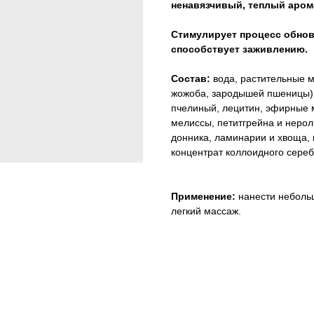
ненавязчивый, теплый арома
Стимулирует процесс обновл
способствует заживлению.
Состав:
вода, растительные ма
жожоба, зародышей пшеницы), 
пчелиный, лецитин, эфирные м
мелиссы, петитгрейна и нерол
донника, ламинарии и хвоща, 
концентрат коллоидного сереб
Применение:
нанести небольш
легкий массаж.