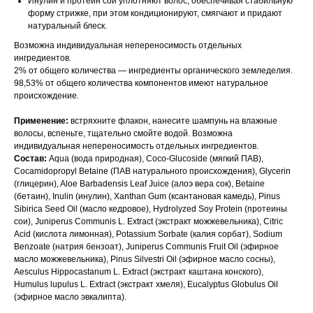
Инулин и протеин сои уплотняют волос, обеспечивая стабильную
форму стрижке, при этом кондиционируют, смягчают и придают
натуральный блеск.
Возможна индивидуальная непереносимость отдельных
ингредиентов.
2% от общего количества — ингредиенты органического земледелия.
98,53% от общего количества компонентов имеют натуральное
происхождение.
Применение:
встряхните флакон, нанесите шампунь на влажные
волосы, вспеньте, тщательно смойте водой. Возможна
индивидуальная непереносимость отдельных ингредиентов.
Состав:
Aqua (вода природная), Coco-Glucoside (мягкий ПАВ),
Cocamidopropyl Betaine (ПАВ натурального происхождения), Glycerin
(глицерин), Aloe Barbadensis Leaf Juice (алоэ вера сок), Betaine
(бетаин), Inulin (инулин), Xanthan Gum (ксантановая камедь), Pinus
Sibirica Seed Oil (масло кедровое), Hydrolyzed Soy Protein (протеины
сои), Juniperus Сommunis L. Extract (экстракт можжевельника), Citric
Acid (кислота лимонная), Potassium Sorbate (калия сорбат), Sodium
Benzoate (натрия бензоат), Juniperus Communis Fruit Oil (эфирное
масло можжевельника), Pinus Silvestri Oil (эфирное масло сосны),
Aesculus Hippocastanum L. Extract (экстракт каштана конского),
Humulus lupulus L. Extract (экстракт хмеля), Eucalyptus Globulus Oil
(эфирное масло эвкалипта).