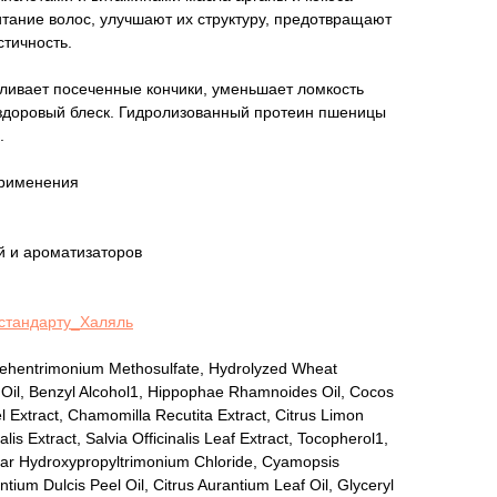
тание волос, улучшают их структуру, предотвращают
тичность.
ливает посеченные кончики, уменьшает ломкость
 здоровый блеск. Гидролизованный протеин пшеницы
.
применения
ей и ароматизаторов
стандарту_Халяль
Behentrimonium Methosulfate, Hydrolyzed Wheat
Oil, Benzyl Alcohol
1
, Hippophae Rhamnoides Oil, Cocos
l Extract, Chamomilla Recutita Extract, Citrus Limon
lis Extract, Salvia Officinalis Leaf Extract, Tocopherol
1
,
uar Hydroxypropyltrimonium Chloride, Cyamopsis
ium Dulcis Peel Oil, Citrus Aurantium Leaf Oil, Glyceryl