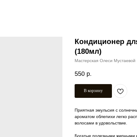
Кондиционер дл
(180мл)
Мастерская Олеси Мустаевой
550
р.
В корзину
Приятная эмульсия с солнечн
ароматом облепихи легко рас
волосами в удовольствие.
Богатые полезными жирными к