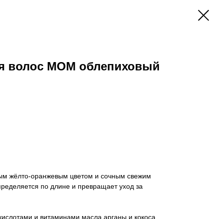
я волос МОМ облепиховый
ым жёлто-оранжевым цветом и сочным свежим
пределяется по длине и превращает уход за
ислотами и витаминами масла арганы и кокоса