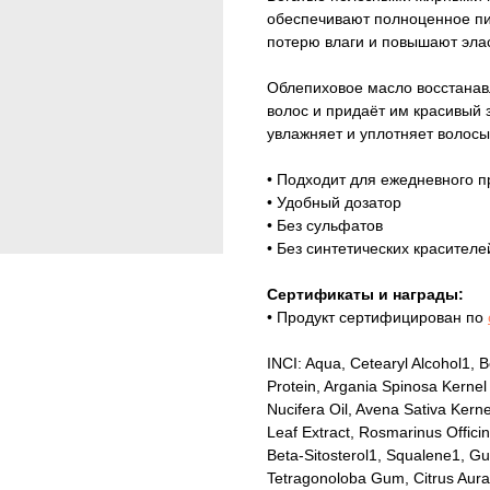
обеспечивают полноценное пи
потерю влаги и повышают элас
Облепиховое масло восстанав
волос и придаёт им красивый
увлажняет и уплотняет волосы
• Подходит для ежедневного 
• Удобный дозатор
• Без сульфатов
• Без синтетических красител
Сертификаты и награды:
• Продукт сертифицирован по
INCI: Aqua, Cetearyl Alcohol
1
, 
Protein, Argania Spinosa Kernel 
Nucifera Oil, Avena Sativa Kerne
Leaf Extract, Rosmarinus Officina
Beta-Sitosterol
1
, Squalene
1
, G
Tetragonoloba Gum, Citrus Aurant