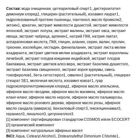
Состав:
вода очищенная, цетеариловый спирт1, дистероилэтил
димониум хлорид1, глицерин (растительный), изоамил лаурат1,
гидролизованный протеин пшеницы, пантенол, масло брокколи2,
эктоин1, креатин, экстракт жимолости душистой, экстракт жимолости
японской, экстракт лопуха, экстракт малины, экстракт овса, экстракт
хвоща, экстракт чабреца, аргинин1, натрий ПКК, натрия лактат,
аспарагиновая кислота, ПКК, глицин, аланин, серин, валин, пролин,
треонин, изолейцин, гистидин, фенилаланин, экстракт листа мелии
азадирахта, экстракт цветков мелии азадирахта, экстракт кораллины
лечебной, экстракт плодов кокцинии индийской, экстракт плодов
баклажана, экстракт цветков алоэ вера, экстракт базилика душистого,
экстракт базилика священного, экстракт корня куркумы, смесь
токоферолов1, бета-ситостерол1, сквален1 (растительный), глицерил
стеарат SE1, молочная кислота, изоамил кокоат1, гуар
гидроксипропилтримониум хлорид1, эфирное масло апельсина,
эфирное масло гвоздики, эфирное масло жасмина, эфирное масло
иланг-иланг, эфирное масло нероли, эфирное масло пальмарозы,
эфирное масло розового дерева, эфирное масло розы, эфирное
масло сандала (амириса), бензиловый спирт3, гексилциннамал3,
гераниол3, линалоол3, цитронеллол3.
[1] компонент сертифицирован стандартом COSMOS и/или ECOCERT
[2] органический компонент
[3] компонент натуральных эфирных масел
INCI:
Aqua, Cetearyl Alcohol1, Distearoylethyl Dimonium Chloride1,