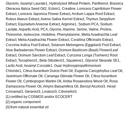
Glycerin, Isoamyl Laurate1, Hydrolyzed Wheat Protein, Panthenol, Brassica
Oleracea Italica Seed Oil2, Ectoin1, Creatine, Lonicera Caprifolium Flower
Extract, Lonicera Japonica Flower Extract, Arctium Lappa Root Extract,
Rubus Idaeus Extract, Avena Sativa Kernel Extract, Thymus Serpyllum
Extract, Еquisetum Arvense Extract, Arginine1, Sodium PCA, Sodium
Lactate, Aspartic Acid, PCA, Glycine, Alanine, Serine, Valine, Proline,
Threonine, Isoleucine, Histidine, Phenylalanine, Melia Azadirachta Leaf
Extract, Melia Azadirachta Flower Extract, Corallina Officinalis Extract,
Coccinia Indica Fruit Extract, Solanum Melongena (Eggplant) Fruit Extract,
Aloe Barbadensis Flower Extract, Ocimum Basilicum (Basil) Flower/Leaf
Extract, Ocimum Sanctum Leaf Extract, Curcuma Longa (Turmeric) Root
Extract, Tocopherol1, Beta-Sitosterol1, Squalene1, Glyceryl Stearate SE1,
Lactic Acid, Isoamyl Cocoate1, Guar Hydroxypropyltrimonium
Chloride1, Citrus Aurantium Dulcis Peel Oil, Eugenia Caroyphyllus Leaf Oil,
Jasminum Officinale Oil, Cananga Odorata Flower Oil, Citrus Aurantium
Flower Oil, Cymbopogon Martini Oil, Aniba Rosaeodora Wood Oil, Rosa
Damascena Flower Oil, Amyris Balsamifera Oil, Benzyl Alcohol3, Hexyl
Cinnamal3, Geraniol3, Linalool3, Citronellol3.
[1] certified by COSMOS and/or ECOCERT
[2] organic component
[3] from natural essential oil