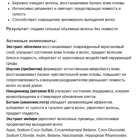
Бережно очищает волосы, восстанавливая баланс кожи головы
Интенсивно увлажняет и смягчает, предотвращая ломкость и
сухость
Способствует сокращению чрезмерного выпадения волос
Результат:
гладкие сильные объемные волосы без ломкости
Активные компоненты:
Экстракт облепихи
восстанавливает поврежденный кератиновый
слой, улучшает состояние кожи головы и волос, придает волосам
блеск и гладкость, оберегает от агрессивных воздействий окружающей
среды.
Инулин (пребиотик)
формирует естественную микробиоту кожи,
восстанавливает баланс чувствительной кожи головы, повышает ее
сопротивляемость к внешним раздражителям уменьшает ломкость
волос по всей длине.
Ниацинамид (витамин В3)
улучшает состояние эпидермиса, ускоряя
кровообращение и стимулируя обновление клеток.
Бетаин (аминокислота)
обладает увлажняющим эффектом,
избавляет от сухости и тусклого цвета волос, укрепляет волосы,
придает гладкость.
Экстракт имбиря
укрепляет волосяные луковицы, обеспечивая
профилактику выпадения волос
Aqua, Sodium Coco-Sulfate, Cocamidopropyl Betaine, Coco-Glucoside,
Sodium Chloride, Inulin, Betaine, Niacinamide, Hippophae Rhamnoides