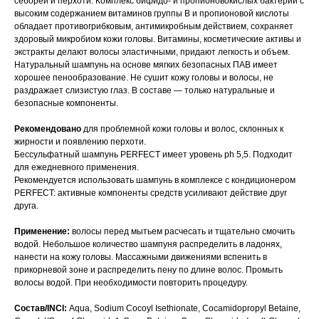
себореи и перхоти. Комплекс бифидо- и пропионовокислых бактерий с
высоким содержанием витаминов группы В и пропионовой кислоты
обладает противогрибковым, антимикробным действием, сохраняет
здоровый микробиом кожи головы. Витамины, косметические активы и
экстракты делают волосы эластичными, придают легкость и объем.
Натуральный шампунь на основе мягких безопасных ПАВ имеет
хорошее пенообразование. Не сушит кожу головы и волосы, не
раздражает слизистую глаз. В составе — только натуральные и
безопасные компоненты.
Рекомендовано
для проблемной кожи головы и волос, склонных к
жирности и появлению перхоти.
Бессульфатный шампунь PERFECT имеет уровень ph 5,5. Подходит
для ежедневного применения.
Рекомендуется использовать шампунь в комплексе с кондиционером
PERFECT: активные компоненты средств усиливают действие друг
друга.
Применение:
волосы перед мытьем расчесать и тщательно смочить
водой. Небольшое количество шампуня распределить в ладонях,
нанести на кожу головы. Массажными движениями вспенить в
прикорневой зоне и распределить пену по длине волос. Промыть
волосы водой. При необходимости повторить процедуру.
Состав/INCI:
Aqua, Sodium Cocoyl Isethionate, Cocamidopropyl Betaine,