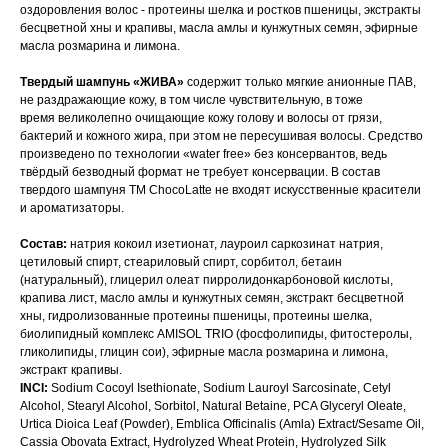
оздоровления волос - протеины шелка и ростков пшеницы, экстракты
бесцветной хны и крапивы, масла амлы и кунжутных семян, эфирные
масла розмарина и лимона.
Твердый шампунь «ЖИВА»
содержит только мягкие анионные ПАВ,
не раздражающие кожу, в том числе чувствительную, в тоже
время великолепно очищающие кожу голову и волосы от грязи,
бактерий и кожного жира, при этом не пересушивая волосы. Средство
произведено по технологии «water free» без консервантов, ведь
твёрдый безводный формат не требует консервации. В состав
твердого шампуня ТМ ChocoLatte не входят искусственные красители
и ароматизаторы.
Состав:
натрия кокоил изетионат, лауроил саркозинат натрия,
цетиловый спирт, стеариловый спирт, сорбитол, бетаин
(натуральный), глицерил олеат пирролидонкарбоновой кислоты,
крапива лист, масло амлы и кунжутных семян, экстракт бесцветной
хны, гидролизованные протеины пшеницы, протеины шелка,
биолипидный комплекс AMISOL TRIO (фосфолипиды, фитостеролы,
гликолипиды, глицин сои), эфирные масла розмарина и лимона,
экстракт крапивы.
INCI:
Sodium Cocoyl Isethionate, Sodium Lauroyl Sarcosinate, Cetyl
Alcohol, Stearyl Alcohol, Sorbitol, Natural Betaine, PCA Glyceryl Oleate,
Urtica Dioica Leaf (Powder), Emblica Officinalis (Amla) Extract/Sesame Oil,
Cassia Obovata Extract, Hydrolyzed Wheat Protein, Hydrolyzed Silk