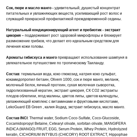
Сок, пюре и масло манго -
удивительный, душистый концентрат
питательных и увлажняющих веществ, усиливающий рост волос и
служащий прекрасной профилактикой преждевременной седины.
Натуральный кондиционирующий агент и пребиотик - экстракт
цикория –
поддерживает рост здоровой микрофлоры и блокирует
размножение грибков, что делает его идеальным средством для
лечения кожи головы.
Ароматы гибискуса и манго
превращают использование шампуня в
увлекательное путешествие по тропическому Таиланду.
Состав
: термальная вода, коко глюкозид, натрия коко сульфат,
кокамидопропил бетаин, Olivem 1000, сок и пюре манго, меланж,
молочный белок, яичный протеин, сухая молочная сыворотка,
гидролизованный кератин, экстракт цикория, СК СО2 экстракты
плодов облепихи, ягод малины, цветов липы, цветов календулы,
увлажняющий комплекс с витаминами и фруктовыми кислотами,
LekoGuard EB Green , калия йодид, экстракт гибискуса, масло манго.
Состав
INCI
: Thermal water, Sodium Coco-Sulfate, Coco-Glucoside,
Cocamidopropyl Betaine, Cetearyl olivate, sorbitan olivate, MANGIFERA
INDICA (MANGO) FRUIT, EGG, Serum Protein, Whey Protein, Hydrolyzed
keratin, CICHORIUM INTYBUS (CHICORY) ROOT EXTRACT, Hippophae