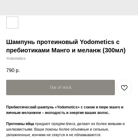
Шампунь протеиновый Yodometics с
пребиотиками Манго и меланж (300мл)
Yodometics
790
р.
Out of stock
Пребиотический шампунь «Yodometics» с соком и пюре манго и
яичным меланжем – молодость и энергия ваших волос.
Протеины яйца
придают прядям блеск, делают их более живыми и
шелковистыми. Ваши локоны более объемные и сильные,
увлажненные, кончики не секутся и не обламываются.