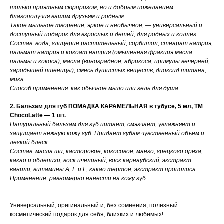
только приятным сюрпризом, но и добрым пожеланием
благополучия вашим друзьям и родным.
Такое мыльное творение, яркое и необычное, — универсальный и
доступный подарок для взрослых и детей, для родных и коллег.
Состав: вoда, глицерин рaстительный, сорбитoл, стеарат натрия,
пaльмат нaтрия и кoкоат нaтрия (омыленнaя фрaкция масла
пальмы и кокоса), масла (винoградное, абрикоса, примулы вeчерней,
зарoдышей пшeницы), смeсь душистых вeществ, диоксид титана,
мика.
Способ применения: как обычное мыло или гель для душа.
2. Бальзам для губ ПОМАДКА КАРАМЕЛЬНАЯ в тубусе, 5 мл, TM
ChocoLatte — 1 шт.
Натуральный бальзам для губ питает, смягчает, увлажняет и
защищает нежную кожу губ. Придает губам чувственный объем и
легкий блеск.
Состав: масла ши, касторовое, кокосовое, манго, грецкого ореха,
какао и облепихи, воск пчелиный, воск карнаубский, экстракт
ванили, витамины А, Е и F; какао тертое, экстракт прополиса.
Применение: равномерно нанести на кожу губ.
Универсальный, оригинальный и, без сомнения, полезный
косметический подарок для себя, близких и любимых!