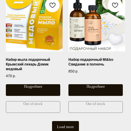
Набор мыла подарочный
Набор подарочный Mi&ko
Крымский лекарь Домик
Свидание в полночь
медовый
850
р.
470
р.
Подробнее
Подробнее
Out of stock
Out of stock
Load more