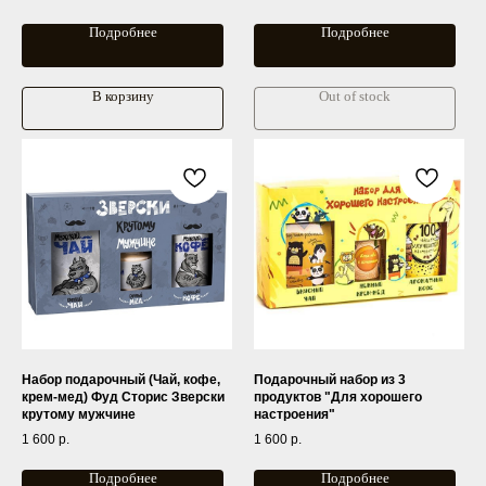
Подробнее
Подробнее
В корзину
Out of stock
Не знаете какую косметику
выбрать?
Напишите нам в любой из мессенджеров и наши
консультанты подберут для вас персональный уход.
whatsapp
telegram
Набор подарочный (Чай, кофе,
Подарочный набор из 3
крем-мед) Фуд Сторис Зверски
продуктов "Для хорошего
крутому мужчине
настроения"
1 600
р.
1 600
р.
Подробнее
Подробнее