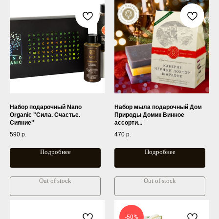
Набор подарочный Nano
Набор мыла подарочный Дом
Organic "Сила. Счастье.
Природы Домик Винное
Сияние"
ассорти...
590
р.
470
р.
Подробнее
Подробнее
Out of stock
Out of stock
-50%