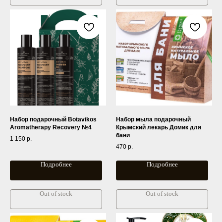
Набор подарочный Botavikos
Набор мыла подарочный
Aromatherapy Recovery №4
Крымский лекарь Домик для
бани
1 150
р.
470
р.
Подробнее
Подробнее
Out of stock
Out of stock