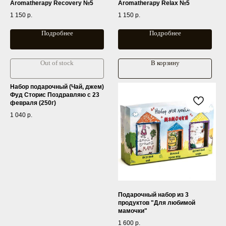
Aromatherapy Recovery №5
Aromatherapy Relax №5
1 150
р.
1 150
р.
Подробнее
Подробнее
Out of stock
В корзину
Набор подарочный (Чай, джем)
Фуд Сторис Поздравляю с 23
февраля (250г)
1 040
р.
Подарочный набор из 3
продуктов "Для любимой
мамочки"
1 600
р.