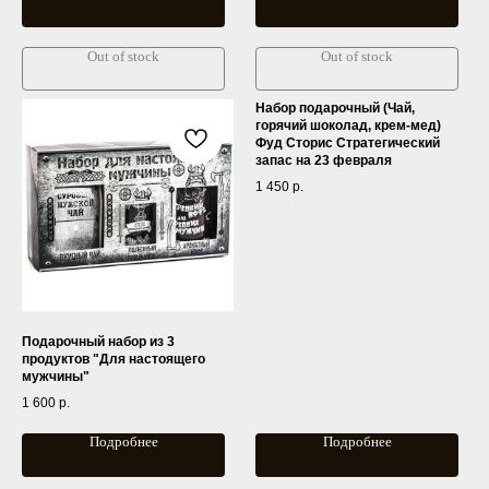
Out of stock
Out of stock
Набор подарочный (Чай,
горячий шоколад, крем-мед)
Фуд Сторис Стратегический
запас на 23 февраля
1 450
р.
КАТАЛОГ
Косметика
Бытовая химия
Подарочный набор из 3
Аксессуары
продуктов "Для настоящего
Бренды
мужчины"
Подарочные наборы
1 600
р.
Продукция собственного производства
Подробнее
Подробнее
ПОКУПАТЕЛЯМ
Оплата и доставка