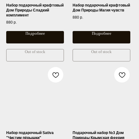
Набор подарочный крафтовый
Набор подарочный крафтовый
Дом Природы Сладкий
Дом Природы Магия чувств
комплимент
880
р.
880
р.
Подробнее
Подробнее
Out of stock
Out of stock
Набор подарочный Sativa
Подарочный набор №3 Дом
"Чистим пёрышки"
Природы Крымская феерия