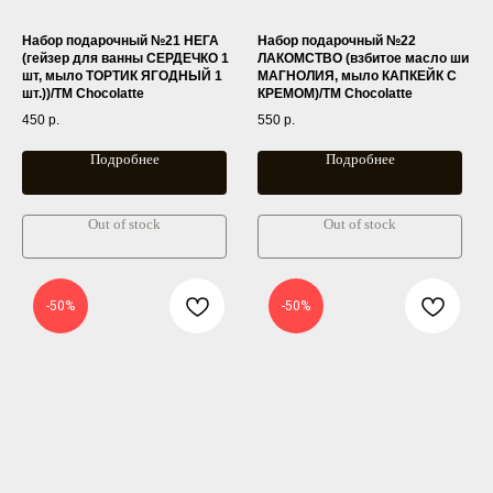
Набор подарочный №21 НЕГА
Набор подарочный №22
(гейзер для ванны СЕРДЕЧКО 1
ЛАКОМСТВО (взбитое масло ши
шт, мыло ТОРТИК ЯГОДНЫЙ 1
МАГНОЛИЯ, мыло КАПКЕЙК С
шт.))/ТМ Chocolatte
КРЕМОМ)/ТМ Chocolatte
450
р.
550
р.
Подробнее
Подробнее
Out of stock
Out of stock
-50%
-50%