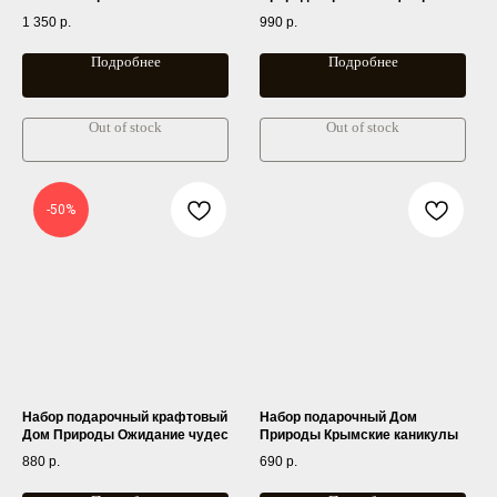
1 350
р.
990
р.
Подробнее
Подробнее
Out of stock
Out of stock
-50%
Набор подарочный крафтовый
Набор подарочный Дом
Дом Природы Ожидание чудес
Природы Крымские каникулы
880
р.
690
р.