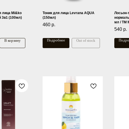
я лица Mi&ko
Тоник для лица Levrana AQUA
Лосьон-
 3в1 (100мл)
(150мл)
нормаль
мл / ТМ
460
р.
540
р.
Подробнее
Подро
В корзину
Out of stock