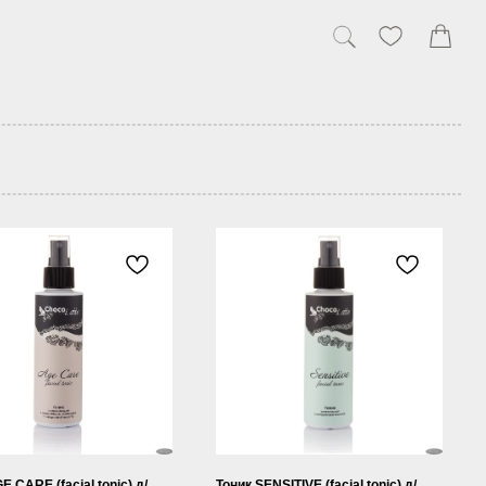
E CARE (facial tonic) д/
Тоник SENSITIVE (facial tonic) д/