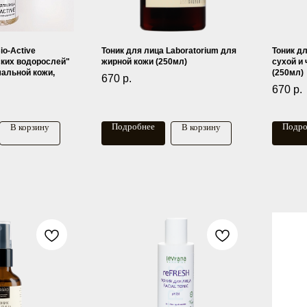
io-Active
Тоник для лица Laboratorium для
Тоник дл
ских водорослей"
жирной кожи (250мл)
сухой и
мальной кожи,
(250мл)
670
р.
670
р.
Подробнее
Подро
В корзину
В корзину