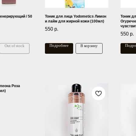
генерирующий / 50
Тоник для лица Yodometics Лимон
Тоник д
и лайм для жирной кожи (100мл)
Огуречн
чувстви
550
р.
550
р.
Подробнее
Подро
Out of stock
В корзину
Клеона Роза
мл)