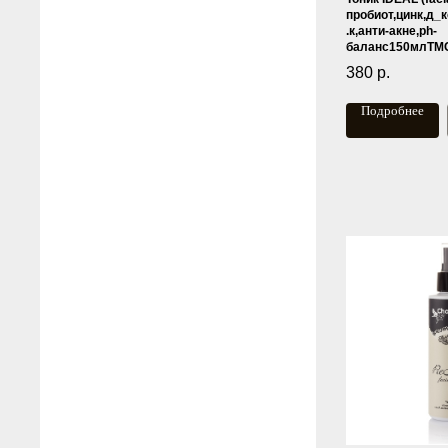
пробиот,цинк,д_
.к,анти-акне,ph-
баланс150млTM
380
р.
Подробнее