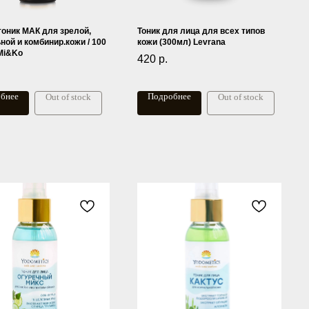
тоник МАК для зрелой,
Тоник для лица для всех типов
ной и комбинир.кожи / 100
кожи (300мл) Levrana
 Mi&Ko
420
р.
бнее
Подробнее
Out of stock
Out of stock