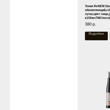
Тоник ReNEW (faci
обновляющий,сA
лучш.цвет лица
к150млTMChocoL
380
р.
Подробнее