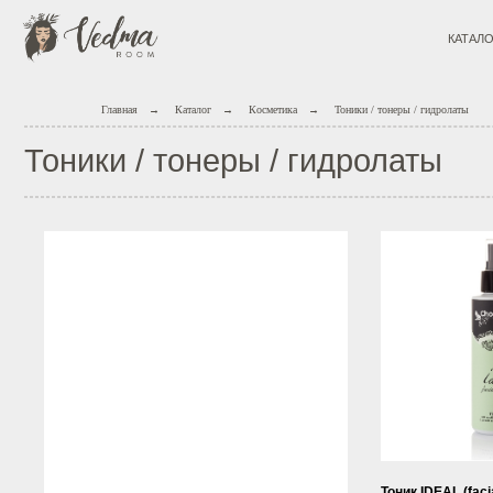
КАТАЛОГ
Главная
→
Каталог
→
Косметика
→
Тоники / тонеры / гидролаты
Тоники / тонеры / гидролаты
Тоник IDEAL (facia