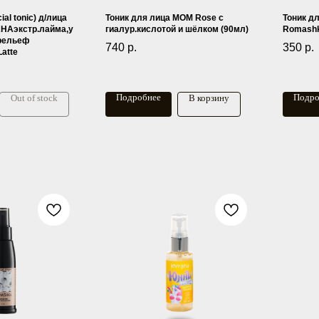
al tonic) д/лица
Тоник для лица МОМ Rose с
Тоник д
HAэкстр.лайма,у
гиалур.кислотой и шёлком (90мл)
Romashk
,рельеф
740
р.
350
р.
atte
Подробнее
Подро
Out of stock
В корзину