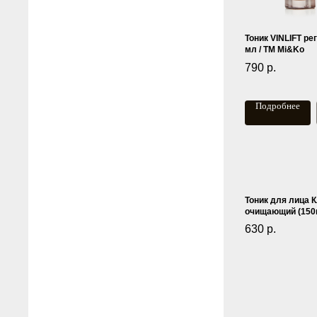
Тоник VINLIFT ре
мл / ТМ Mi&Ko
790
р.
Подробнее
Тоник для лица 
очищающий (150
630
р.