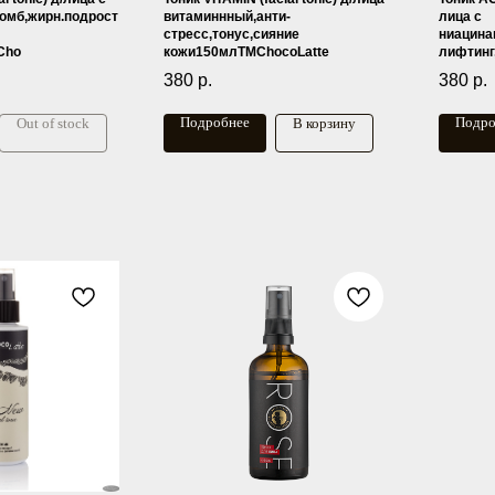
комб,жирн.подрост
витаминнный,анти-
лица с
стресс,тонус,сияние
ниацина
Cho
кожи150млTMChocoLatte
лифтинг
380
р.
380
р.
Подробнее
Подро
Out of stock
В корзину