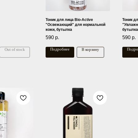
Тоник для лица Bio-Active
Тоник дл
"Освежающий" для нормальной
"Увлажн
кожи, бутылка
бутылк
590
р.
590
р.
Подробнее
Подро
Out of stock
В корзину