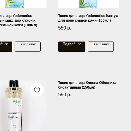
ля лица Yodometics
Тоник для лица Yodometics Кактус
ый микс для сухой и
для нормальной кожи (100мл)
тельной кожи (100мл)
550
р.
бнее
Подробнее
В корзину
В корзину
Тоник для лица Клеона Облепиха
биоактивный (150мл)
590
р.