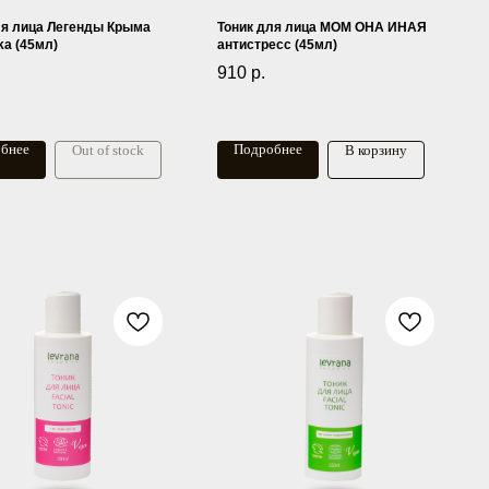
ля лица Легенды Крыма
Тоник для лица МОМ ОНА ИНАЯ
a (45мл)
антистресс (45мл)
910
р.
бнее
Подробнее
Out of stock
В корзину