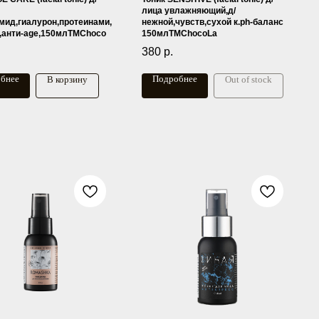
лица увлажняющий,д/
мид,гиалурон,протеинами,
нежной,чувств,сухой к.ph-баланс
,анти-age,150млTMChoco
150млTMChocoLa
380
р.
бнее
Подробнее
В корзину
Out of stock