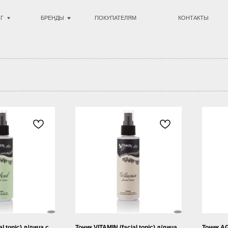
БРЕНДЫ
ПОКУПАТЕЛЯМ
КОНТАКТЫ
l tonic) д/лица с
Тоник VITAMIN (facial tonic) д/лица
Тоник AG