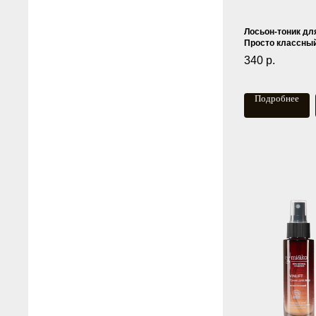
Лосьон-тоник дл
Просто классный
340
р.
Подробнее