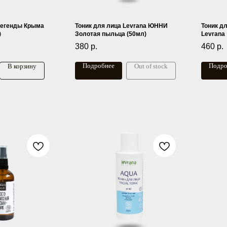
Легенды Крыма
Тоник для лица Levrana ЮННИ
Тоник д
)
Золотая пыльца (50мл)
Levrana
380
р.
460
р.
Подробнее
Подро
В корзину
Out of stock