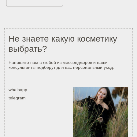
Продукция собственного производства
ПОКУПАТЕЛЯМ
Оплата и доставка
Бонусная система
Политика конфиденциальности
Договор-оферта
КОНТАКТЫ
г. Комсмомольск-на-Амуре, ул. Димитрова, 9
Ежедневно с 10.00 до 19.00
+7 999 087-09-04
info@vedmaroom.ru
PЕКВИЗИТЫ
ИП Рейцан А.С
ИНН 270603514574
КПП 270603514574